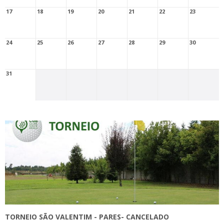
17
18
19
20
21
22
23
24
25
26
27
28
29
30
31
TORNEIO SÃO VALENTIM - PARES- CANCELADO