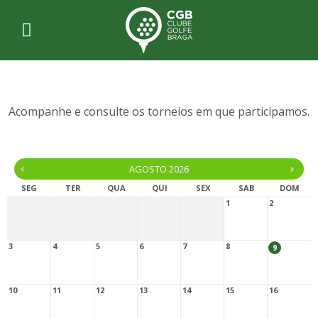
Acompanhe e consulte os torneios em que participamos.
AGOSTO 2026
SEG
TER
QUA
QUI
SEX
SAB
DOM
1
2
3
4
5
6
7
8
9
10
11
12
13
14
15
16