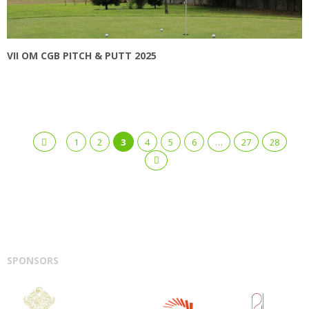
VII OM CGB PITCH & PUTT 2025
1
2
3
4
5
6
…
27
28
SPONSORS