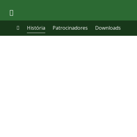
História
Patrocinadores
Downloads
HISTÓRIA - TRADIÇÃO DE
GRANDES TACADAS
O Clube Golfe Braga (CGB) foi fundado em
meados de 1991 por um grupo de Bracarenses
adeptos deste maravilhoso desporto, sendo
hoje um dos mais antigos e conceituados
clubes a nível nacional.