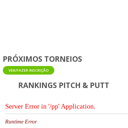
se com o facto de o P&P ser jogado em campos
mais pequenos e todos os buracos serem de
Par 3.
PRÓXIMOS TORNEIOS
VER/FAZER INSCRIÇÃO
RANKINGS PITCH & PUTT