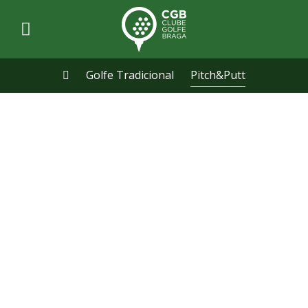
Golfe Tradicional
Pitch&Putt
PITCH&PUTT PALMEIRA
BRAGA - PARA
ESPECIALISTAS EM JOGO
CURTO
Criado em 1914, o P&P é uma variante do
golfe em muito semelhante à vertente
tradicional da modalidade, baseada
inclusivamente nas mesmas Regras de Golfe
de R&A St. Andrews. As diferenças prendem-