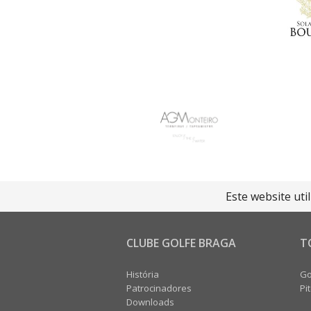
Este website uti
CLUBE GOLFE BRAGA
T
História
Go
Patrocinadores
Pi
Downloads