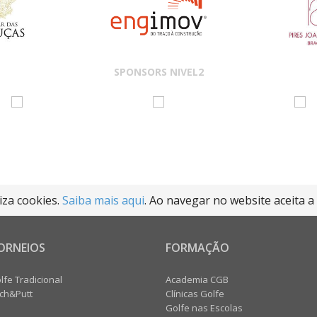
SPONSORS NIVEL2
liza cookies.
Saiba mais aqui
. Ao navegar no website aceita a 
ORNEIOS
FORMAÇÃO
lfe Tradicional
Academia CGB
tch&Putt
Clínicas Golfe
Golfe nas Escolas